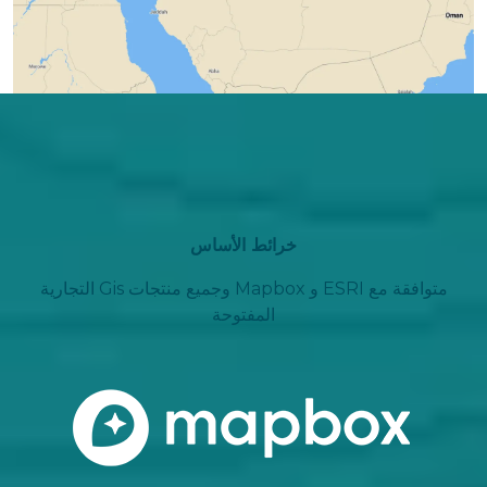
خرائط الأساس
متوافقة مع ESRI و Mapbox وجميع منتجات Gis التجارية
المفتوحة